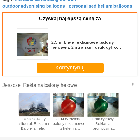
outdoor advertising balloons
personalised helium balloons
,
Uzyskaj najlepszą cenę za
2,5 m białe reklamowe balony
helowe z 2 stronami druk cyfrowy
na imprezy sportowe
Kontyntynuj
Reklama balony helowe
Jeszcze
cyjne
Dostosowany
OEM czerwone
Druk cyfrowy
Chiris
e balony
sitodruk Reklama
balony reklamowe
Reklama
Adverti
em do
Balony z helem
z helem z
promocyjna
Helium Ba
lamy
CE UL SGS EN71
nadrukiem
Balony z helem z
ane na
ASTM
cyfrowym o
ochroną przed