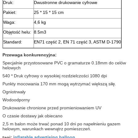
Druk:
Dwustronne drukowanie cyfrowe
Pakiet:
25 * 15 * 15 cm
Waga:
4,6 kg
Objętość helu:
8.5m3
Standard:
EN71 część 2, EN 71 część 3, ASTM D-1790
Przewaga konkurencyjna:
Specjalnie przystosowane PVC o gramaturze 0.18mm do celów
helowych
540 * Druk cyfrowy o wysokiej rozdzielczości 1080 dpi
Punkty mocowania 170 mm mogą wytrzymać większą siłę.
Ogniotrwały
Wodoodporny
Drukowanie chronione przed promieniowaniem UV
O czasie dostawy jak obiecano
2,5 m balon może trwać ponad 10 dni po napełnieniu gazem
helowym, warunkach wewnątrz pomieszczeń.
inflatable advertising balloon
tagi:
,