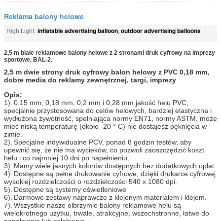
Reklama balony helowe
inflatable advertising balloon
outdoor advertising balloons
High Light:
,
2,5 m białe reklamowe balony helowe z 2 stronami druk cyfrowy na imprezy
sportowe, BAL-2.
2,5 m dwie strony druk cyfrowy balon helowy z PVC 0,18 mm,
dobre media do reklamy zewnętrznej, targi, imprezy
Opis:
1).
0.15 mm, 0,18 mm, 0,2 mm i 0,28 mm jakość helu PVC,
specjalnie przystosowana do celów helowych, bardziej elastyczna i
wydłużona żywotność, spełniająca normy EN71, normy ASTM, może
mieć niską temperaturę (około -20 ° C) nie dostajesz pęknięcia w
zimie.
2).
Specjalne indywidualne PCV, ponad 8 godzin testów, aby
upewnić się, że nie ma wycieków, co pozwoli zaoszczędzić koszt
helu i co najmniej 10 dni po napełnieniu.
3).
Mamy wiele jasnych kolorów dostępnych bez dodatkowych opłat.
4).
Dostępne są pełne drukowanie cyfrowe, dzięki drukarce cyfrowej
wysokiej rozdzielczości o rozdzielczości 540 x 1080 dpi.
5).
Dostępne są systemy oświetleniowe
6).
Darmowe zestawy naprawcze z klejonym materiałem i klejem.
7).
Wszystkie nasze olbrzymie balony reklamowe helu są
wielokrotnego użytku, trwałe, atrakcyjne, wszechstronne, łatwe do
napełniania lub osłabienia.