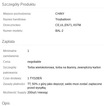
Szczegóły Produktu
Miejsce pochodzenia:
CHINY
Nazwa handlowa:
Troyballoon
Orzecznictwo:
CE,UL,EN71, ASTM
Numer modelu:
BAL-2
Zapłata
Minimalne
1
zamówienie:
Cena:
negotiable
Szczegóły
Torba wielokolorowa, torba na tkaniny, zewnętrzny karton
pakowania:
Czas dostawy:
1 TYDZIEŃ
Zasady płatności:
TT, 50% z góry jako depozyt, saldo musi zostać zapłacone
przed wysyłką
Możliwość Supply:
200szt / miesiąc
Opis