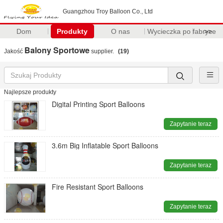
Guangzhou Troy Balloon Co., Ltd
Dom
Produkty
O nas
Wycieczka po fabryce
>>
Balony Sportowe
Jakość
supplier.
(19)
Najlepsze produkty
Digital Printing Sport Balloons
Zapytanie teraz
3.6m Big Inflatable Sport Balloons
Zapytanie teraz
Fire Resistant Sport Balloons
Zapytanie teraz