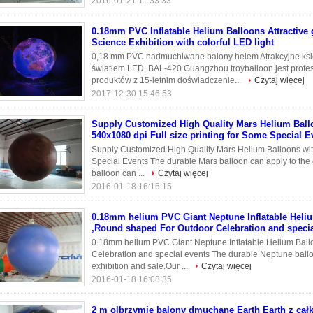
2016-01-21 11:33:33
0.18mm PVC Inflatable Helium Balloons Attractive 
Science Exhibition with colorful LED light
0,18 mm PVC nadmuchiwane balony helem Atrakcyjne ksi
światłem LED, BAL-420 Guangzhou troyballoon jest pro
produktów z 15-letnim doświadczenie...
Czytaj więcej
2017-12-30 15:46:53
Supply Customized High Quality Mars Helium Ball
540x1080 dpi Full size printing for Some Special E
Supply Customized High Quality Mars Helium Balloons with
Special Events The durable Mars balloon can apply to the 
balloon can ...
Czytaj więcej
2016-01-18 16:16:15
0.18mm helium PVC Giant Neptune Inflatable Heli
,Round shaped For Outdoor Celebration and specia
0.18mm helium PVC Giant Neptune Inflatable Helium Bal
Celebration and special events The durable Neptune balloo
exhibition and sale.Our ...
Czytaj więcej
2016-01-18 16:08:35
2 m olbrzymie balony dmuchane Earth Earth z cał