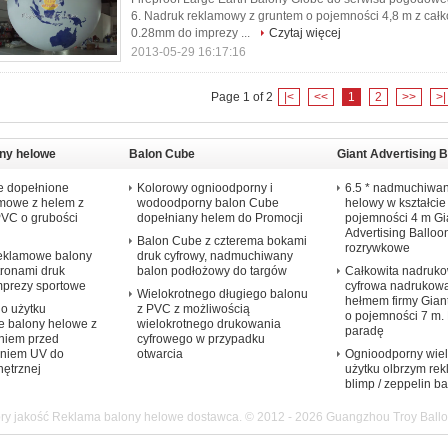
6. Nadruk reklamowy z gruntem o pojemności 4,8 m z ca
0.28mm do imprezy ...
Czytaj więcej
2013-05-29 16:17:16
Page 1 of 2
|<
<<
1
2
>>
>|
ny helowe
Balon Cube
Giant Advertising B
 dopełnione
Kolorowy ognioodporny i
6.5 * nadmuchiwan
amowe z helem z
wodoodporny balon Cube
helowy w kształcie
PVC o grubości
dopełniany helem do Promocji
pojemności 4 m Gi
Advertising Balloo
Balon Cube z czterema bokami
rozrywkowe
reklamowe balony
druk cyfrowy, nadmuchiwany
tronami druk
balon podłożowy do targów
Całkowita nadruk
mprezy sportowe
cyfrowa nadrukow
Wielokrotnego długiego balonu
hełmem firmy Giant
o użytku
z PVC z możliwością
o pojemności 7 m.
 balony helowe z
wielokrotnego drukowania
paradę
niem przed
cyfrowego w przypadku
niem UV do
otwarcia
Ognioodporny wie
ętrznej
użytku olbrzym re
blimp / zeppelin b
ry jakość Reklama balony helowe dostawca. © 2012 - 2026 Guangzhou Troy Balloon