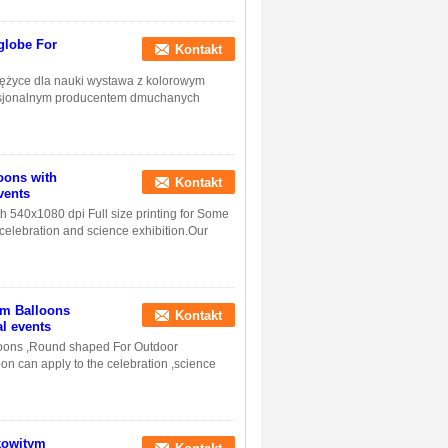
globe For
Kontakt
ężyce dla nauki wystawa z kolorowym
fesjonalnym producentem dmuchanych
oons with
Kontakt
vents
 540x1080 dpi Full size printing for Some
celebration and science exhibition.Our
um Balloons
Kontakt
l events
loons ,Round shaped For Outdoor
n can apply to the celebration ,science
kowitym