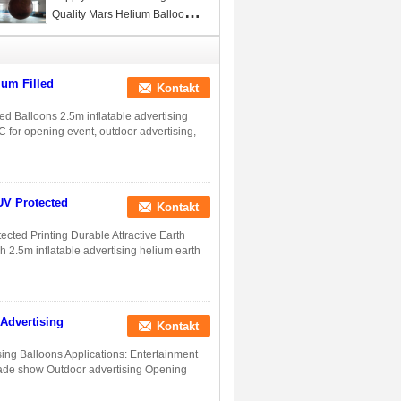
LED light
Quality Mars Helium Balloons
with 540x1080 dpi Full size
printing for Some Special
Events
ium Filled
Kontakt
ed Balloons 2.5m inflatable advertising
C for opening event, outdoor advertising,
 UV Protected
Kontakt
ected Printing Durable Attractive Earth
 2.5m inflatable advertising helium earth
 Advertising
Kontakt
sing Balloons Applications: Entertainment
Trade show Outdoor advertising Opening