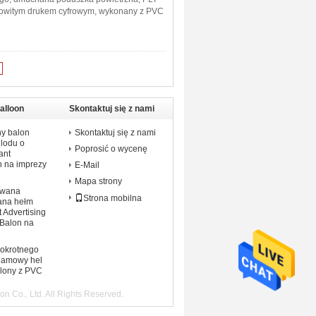
łkowitym drukem cyfrowym, wykonany z PVC
alloon
Skontaktuj się z nami
y balon
Skontaktuj się z nami
 lodu o
Poprosić o wycenę
ant
n na imprezy
E-Mail
Mapa strony
owana
Strona mobilna
ana hełm
 Advertising
 Balon na
lokrotnego
klamowy hel
alony z PVC
 Co., Ltd. All Rights Reserved.