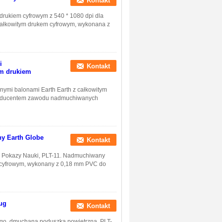
Kontakt
drukiem cyfrowym z 540 * 1080 dpi dla
całkowitym drukem cyfrowym, wykonana z
i
Kontakt
ym drukiem
lnymi balonami Earth Earth z całkowitym
producentem zawodu nadmuchiwanych
y Earth Globe
Kontakt
o Pokazy Nauki, PLT-11. Nadmuchiwany
m cyfrowym, wykonany z 0,18 mm PVC do
ug
Kontakt
ego, dmuchana poduszka powietrzna, PLT-