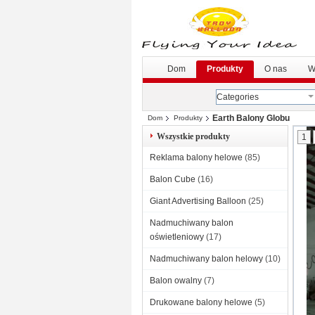
Dom
Produkty
O nas
W
Categories
Earth Balony Globu
Dom
Produkty
Wszystkie produkty
1
Reklama balony helowe
(85)
Balon Cube
(16)
Giant Advertising Balloon
(25)
Nadmuchiwany balon
oświetleniowy
(17)
Nadmuchiwany balon helowy
(10)
Balon owalny
(7)
Drukowane balony helowe
(5)