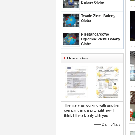
Balony Globe
Trwałe Ziemi Balony
Globe
Niestandardowe
Ogromne Ziemi Balony
Globe
Orzecznictwo
The first was working with another
company in china .. right now I
think it'll work only with you.
—— Danilo/Italy