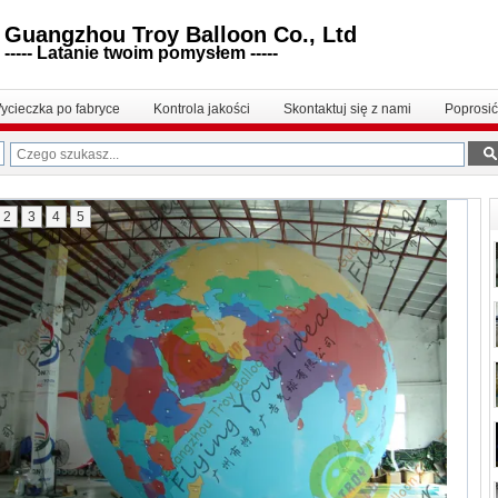
Guangzhou Troy Balloon Co., Ltd
----- Latanie twoim pomysłem -----
ycieczka po fabryce
Kontrola jakości
Skontaktuj się z nami
Poprosi
2
3
4
5