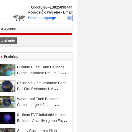
Obroty
86--13825098744
Poprosić o wycenę
-
Email
Select Language
ć o wycenę
Szukanie
Produkty
Durable Huge Earth Balloons
Globe , Inflatable Helium Filled
Balloons
Reusable 2.5m Inflatable Earth
Ball Fire Retardant UV
Protected Printing
Waterproof Earth Balloons
Globe , Large Inflatable
Advertising Balloons
0.18mm PVC Inflatable Helium
Balloons Attractive globe For
Science Exhibition with colorful
Supply Customized High