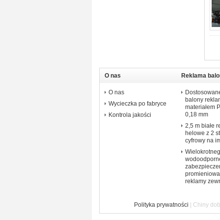
O nas
Reklama balo
O nas
Dostosowane
balony rekl
Wycieczka po fabryce
materiałem 
0,18 mm
Kontrola jakości
2,5 m białe 
helowe z 2 s
cyfrowy na i
Wielokrotneg
wodoodporne
zabezpiecze
promieniowa
reklamy zewn
Polityka prywatności
| Chiny dob