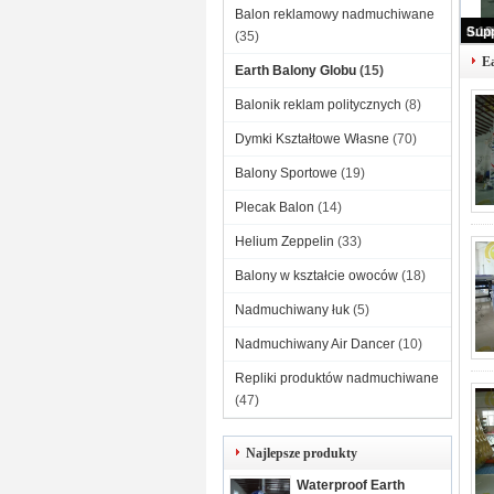
Balon reklamowy nadmuchiwane
(35)
E
Earth Balony Globu
(15)
Balonik reklam politycznych
(8)
Dymki Kształtowe Własne
(70)
Balony Sportowe
(19)
Plecak Balon
(14)
Helium Zeppelin
(33)
Balony w kształcie owoców
(18)
Nadmuchiwany łuk
(5)
Nadmuchiwany Air Dancer
(10)
Repliki produktów nadmuchiwane
(47)
Najlepsze produkty
Waterproof Earth