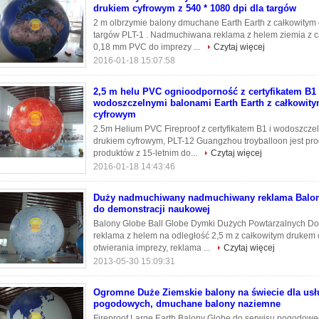
drukiem cyfrowym z 540 * 1080 dpi dla targów
2 m olbrzymie balony dmuchane Earth Earth z całkowitym 
targów PLT-1 . Nadmuchiwana reklama z helem ziemia z 
0,18 mm PVC do imprezy ...
Czytaj więcej
2016-01-18 15:07:58
2,5 m helu PVC ognioodporność z certyfikatem B1 
wodoszczelnymi balonami Earth Earth z całkowit
cyfrowym
2.5m Helium PVC Fireproof z certyfikatem B1 i wodoszcze
drukiem cyfrowym, PLT-12 Guangzhou troyballoon jest 
produktów z 15-letnim do...
Czytaj więcej
2016-01-18 14:43:46
Duży nadmuchiwany nadmuchiwany reklama Balon
do demonstracji naukowej
Balony Globe Ball Globe Dymki Dużych Powtarzalnych D
reklama z helem na odległość 2,5 m z całkowitym druke
otwierania imprezy, reklama ...
Czytaj więcej
2013-05-30 15:09:31
Ogromne Duże Ziemskie balony na świecie dla usł
pogodowych, dmuchane balony naziemne
Fireproof Large Earth Balony Globe do serwisu pogodow