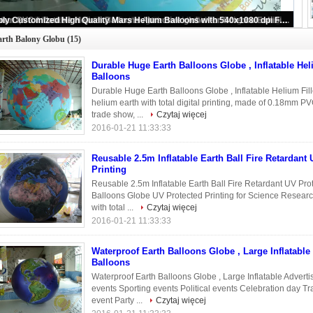
Durable Huge Earth Balloons Globe , Inflatable Helium Filled Balloons
arth Balony Globu
(15)
Durable Huge Earth Balloons Globe , Inflatable Hel
Balloons
Durable Huge Earth Balloons Globe , Inflatable Helium Fill
helium earth with total digital printing, made of 0.18mm PV
trade show, ...
Czytaj więcej
2016-01-21 11:33:33
Reusable 2.5m Inflatable Earth Ball Fire Retardant
Printing
Reusable 2.5m Inflatable Earth Ball Fire Retardant UV Prot
Balloons Globe UV Protected Printing for Science Research
with total ...
Czytaj więcej
2016-01-21 11:33:33
Waterproof Earth Balloons Globe , Large Inflatable
Balloons
Waterproof Earth Balloons Globe , Large Inflatable Adverti
events Sporting events Political events Celebration day 
event Party ...
Czytaj więcej