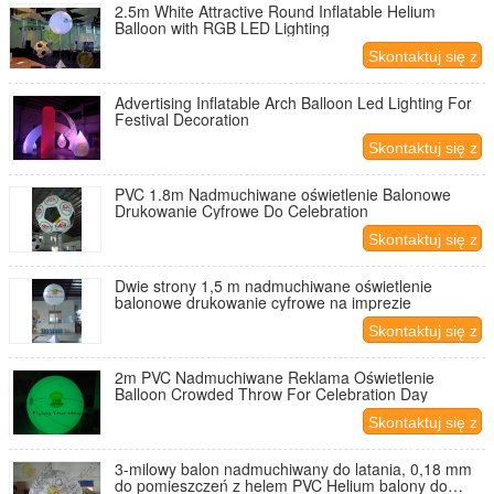
2.5m White Attractive Round Inflatable Helium
Balloon with RGB LED Lighting
Skontaktuj się z
nami
Advertising Inflatable Arch Balloon Led Lighting For
Festival Decoration
Skontaktuj się z
nami
PVC 1.8m Nadmuchiwane oświetlenie Balonowe
Drukowanie Cyfrowe Do Celebration
Skontaktuj się z
nami
Dwie strony 1,5 m nadmuchiwane oświetlenie
balonowe drukowanie cyfrowe na imprezie
Skontaktuj się z
nami
2m PVC Nadmuchiwane Reklama Oświetlenie
Balloon Crowded Throw For Celebration Day
Skontaktuj się z
nami
3-milowy balon nadmuchiwany do latania, 0,18 mm
do pomieszczeń z helem PVC Helium balony do