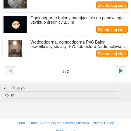
wystaw
Skontaktuj się z
nami
Ognioodporne balony nadające się do ponownego
użytku o średnicy 2,5 m
Skontaktuj się z
nami
Wodoodporna, ognioodporna PVC Balon
oświetlający stojący, PVC lub oxford Nadmuchiwany
balon oświetleniowy
Skontaktuj się z
nami
1 / 2
Zmień język
Polish
Dom
|
O nas
|
Skontaktuj się z nami
|
Sitemap
|
Privacy Policy