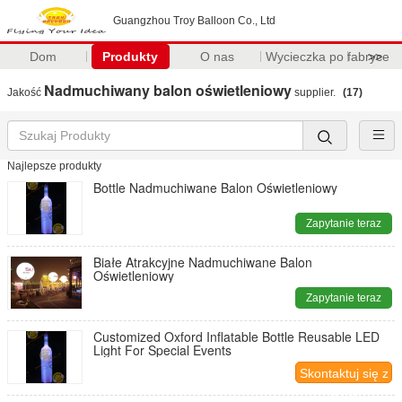
Guangzhou Troy Balloon Co., Ltd
Dom
Produkty
O nas
Wycieczka po fabryce
>>
Nadmuchiwany balon oświetleniowy
Jakość
supplier.
(17)
Najlepsze produkty
Bottle Nadmuchiwane Balon Oświetleniowy
Zapytanie teraz
Białe Atrakcyjne Nadmuchiwane Balon
Oświetleniowy
Zapytanie teraz
Customized Oxford Inflatable Bottle Reusable LED
Light For Special Events
Skontaktuj się z
nami