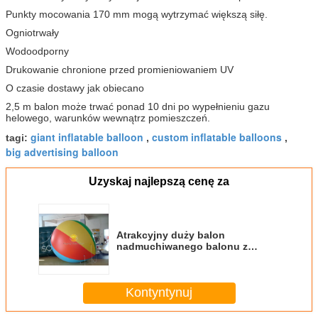
Punkty mocowania 170 mm mogą wytrzymać większą siłę.
Ogniotrwały
Wodoodporny
Drukowanie chronione przed promieniowaniem UV
O czasie dostawy jak obiecano
2,5 m balon może trwać ponad 10 dni po wypełnieniu gazu
helowego, warunków wewnątrz pomieszczeń.
giant inflatable balloon
custom inflatable balloons
tagi:
,
,
big advertising balloon
Uzyskaj najlepszą cenę za
Atrakcyjny duży balon
nadmuchiwanego balonu z
zabezpieczonym przed
promieniowaniem UV promieniem
nadruku
Kontyntynuj