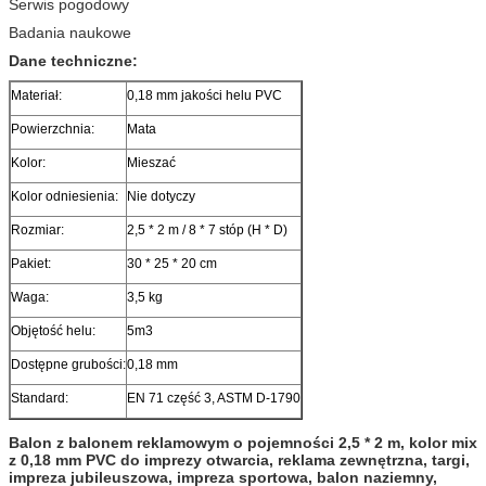
Serwis pogodowy
Badania naukowe
Dane techniczne:
Materiał:
0,18 mm jakości helu PVC
Powierzchnia:
Mata
Kolor:
Mieszać
Kolor odniesienia:
Nie dotyczy
Rozmiar:
2,5 * 2 m / 8 * 7 stóp (H * D)
Pakiet:
30 * 25 * 20 cm
Waga:
3,5 kg
Objętość helu:
5m3
Dostępne grubości:
0,18 mm
Standard:
EN 71 część 3, ASTM D-1790
Balon z balonem reklamowym o pojemności 2,5 * 2 m, kolor mix
z 0,18 mm PVC do imprezy otwarcia, reklama zewnętrzna, targi,
impreza jubileuszowa, impreza sportowa, balon naziemny,