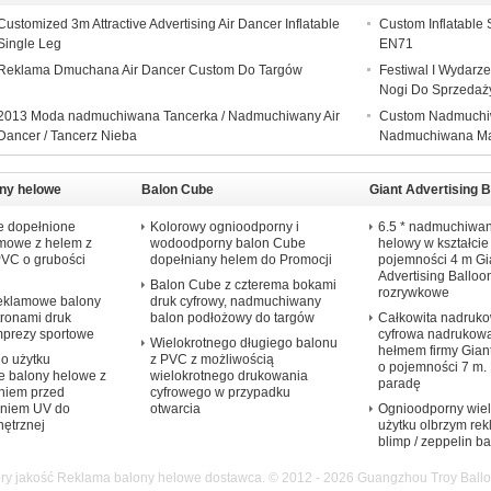
Customized 3m Attractive Advertising Air Dancer Inflatable
Custom Inflatable 
Single Leg
EN71
Reklama Dmuchana Air Dancer Custom Do Targów
Festiwal I Wydar
Nogi Do Sprzedaż
2013 Moda nadmuchiwana Tancerka / Nadmuchiwany Air
Custom Nadmuchiw
Dancer / Tancerz Nieba
Nadmuchiwana Mał
ny helowe
Balon Cube
Giant Advertising B
 dopełnione
Kolorowy ognioodporny i
6.5 * nadmuchiwan
amowe z helem z
wodoodporny balon Cube
helowy w kształcie
PVC o grubości
dopełniany helem do Promocji
pojemności 4 m Gi
Advertising Balloo
Balon Cube z czterema bokami
rozrywkowe
reklamowe balony
druk cyfrowy, nadmuchiwany
tronami druk
balon podłożowy do targów
Całkowita nadruk
mprezy sportowe
cyfrowa nadrukow
Wielokrotnego długiego balonu
hełmem firmy Giant
o użytku
z PVC z możliwością
o pojemności 7 m.
 balony helowe z
wielokrotnego drukowania
paradę
niem przed
cyfrowego w przypadku
niem UV do
otwarcia
Ognioodporny wie
ętrznej
użytku olbrzym re
blimp / zeppelin b
ry jakość Reklama balony helowe dostawca. © 2012 - 2026 Guangzhou Troy Balloon