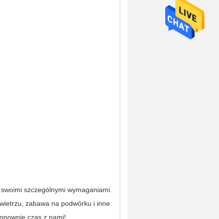
e swoimi szczególnymi wymaganiami.
owietrzu, zabawa na podwórku i inne
ponownie czas z nami!