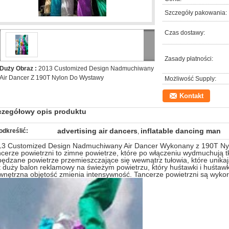
Szczegóły pakowania:
Czas dostawy:
Zasady płatności:
Duży Obraz :
2013 Customized Design Nadmuchiwany
Air Dancer Z 190T Nylon Do Wystawy
Możliwość Supply:
Kontakt
czegółowy opis produktu
advertising air dancers
inflatable dancing man
odkreślić:
,
13 Customized Design Nadmuchiwany Air Dancer Wykonany z 190T Nyl
cerze powietrzni to zimne powietrze, które po włączeniu wydmuchują tk
ędzane powietrze przemieszczające się wewnątrz tułowia, które unika
t duży balon reklamowy na świeżym powietrzu, który huśtawki i huśtaw
nętrzna objętość zmienia intensywność. Tancerze powietrzni są wyko