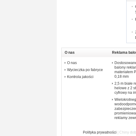
O nas
Reklama balo
O nas
Dostosowane
balony rekl
Wycieczka po fabryce
materiałem 
0,18 mm
Kontrola jakości
2,5 m białe 
helowe z 2 s
cyfrowy na i
Wielokrotneg
wodoodporne
zabezpiecze
promieniowa
reklamy zewn
Polityka prywatności
| Chiny dob