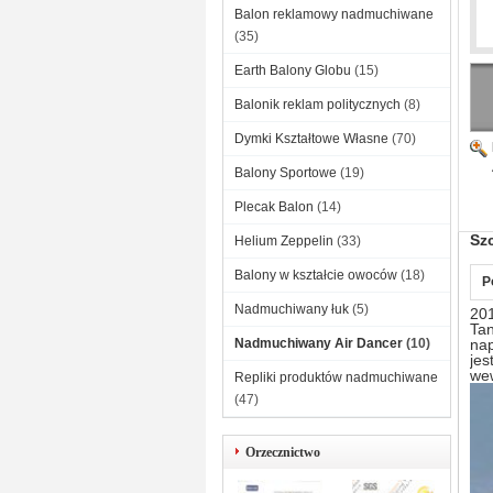
Balon reklamowy nadmuchiwane
(35)
Earth Balony Globu
(15)
Balonik reklam politycznych
(8)
Dymki Kształtowe Własne
(70)
Balony Sportowe
(19)
Plecak Balon
(14)
Sz
Helium Zeppelin
(33)
Balony w kształcie owoców
(18)
P
Nadmuchiwany łuk
(5)
20
Tan
Nadmuchiwany Air Dancer
(10)
nap
jes
wew
Repliki produktów nadmuchiwane
(47)
Orzecznictwo