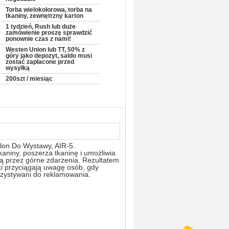
Torba wielokolorowa, torba na
tkaniny, zewnętrzny karton
1 tydzień, Rush lub duże
zamówienie proszę sprawdzić
ponownie czas z nami!
Westen Union lub TT, 50% z
góry jako depozyt, saldo musi
zostać zapłacone przed
wysyłką
200szt / miesiąc
on Do Wystawy, AIR-5.
aniny, poszerza tkaninę i umożliwia
ją przez górne zdarzenia. Rezultatem
ki przyciągają uwagę osób, gdy
rzystywani do reklamowania.