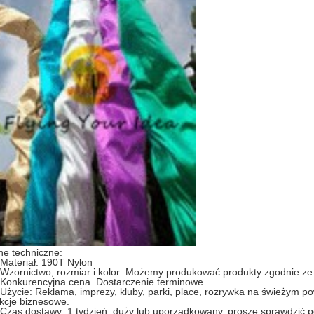
e techniczne:
 Materiał: 190T Nylon
 Wzornictwo, rozmiar i kolor: Możemy produkować produkty zgodnie z
 Konkurencyjna cena. Dostarczenie terminowe
 Użycie: Reklama, imprezy, kluby, parki, place, rozrywka na świeżym p
kcje biznesowe.
 Czas dostawy: 1 tydzień, duży lub uporządkowany, proszę sprawdzić 