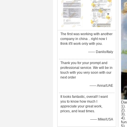
The first was working with another
company in china .. right now I
think it'll work only with you.
—— Danilo/Italy
Thank you for your prompt and
professional service. We will be in
touch with you very soon with our
next order
—— Anna/UAE
It looks fantastic, overall! I want
you to know how much I
Dan
1).
appreciate your great work,
2).
prices, and lead times.
3).
4).
—— Mike/USA
fun
5).