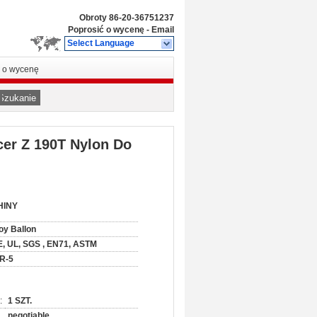
Obroty
86-20-36751237
Poprosić o wycenę
-
Email
Select Language
ć o wycenę
Szukanie
er Z 190T Nylon Do
HINY
oy Ballon
, UL, SGS , EN71, ASTM
R-5
:
1 SZT.
negotiable