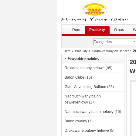
Dom
Produkty
O nas
W
Categories
2
Dom
Produkty
Nadmuchiwany Air Dancer
Wszystkie produkty
2
Reklama balony helowe
(85)
W
Balon Cube
(16)
Giant Advertising Balloon
(25)
Nadmuchiwany balon
oświetleniowy
(17)
Nadmuchiwany balon helowy
(10)
Balon owalny
(7)
Drukowane balony helowe
(5)