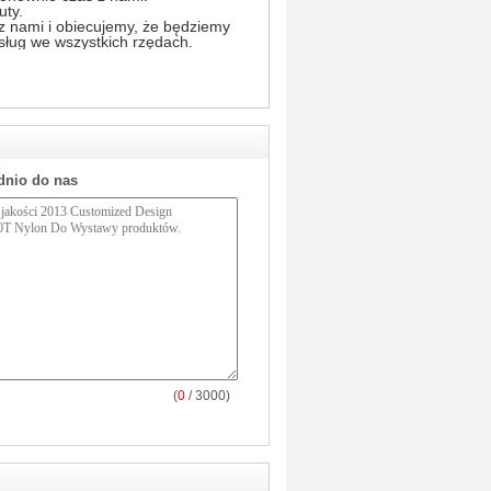
uty.
z nami i obiecujemy, że będziemy
usług we wszystkich rzędach.
dnio do nas
(
0
/ 3000)