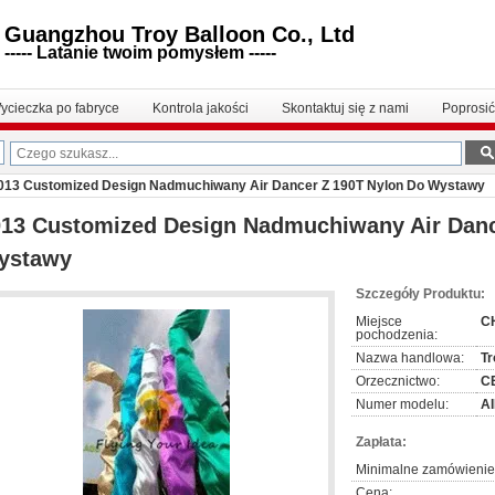
Guangzhou Troy Balloon Co., Ltd
----- Latanie twoim pomysłem -----
ycieczka po fabryce
Kontrola jakości
Skontaktuj się z nami
Poprosi
013 Customized Design Nadmuchiwany Air Dancer Z 190T Nylon Do Wystawy
013 Customized Design Nadmuchiwany Air Danc
ystawy
Szczegóły Produktu:
Miejsce
C
pochodzenia:
Nazwa handlowa:
Tr
Orzecznictwo:
CE
Numer modelu:
AI
Zapłata:
Minimalne zamówienie
Cena: