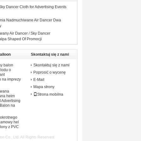
Sky Dancer Cloth for Advertising Events
zenia Nadmuchiwane Air Dancer Dwa
y
any Air Dancer / Sky Dancer
pa Shaped Of Promocji
alloon
Skontaktuj się z nami
y balon
Skontaktuj się z nami
 lodu o
Poprosić o wycenę
ant
n na imprezy
E-Mail
Mapa strony
owana
Strona mobilna
ana hełm
 Advertising
 Balon na
lokrotnego
klamowy hel
alony z PVC
 Co., Ltd. All Rights Reserved.