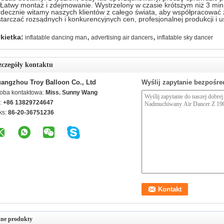
 Łatwy montaż i zdejmowanie. Wystrzelony w czasie krótszym niż 3 min
decznie witamy naszych klientów z całego świata, aby współpracować 
tarczać rozsądnych i konkurencyjnych cen, profesjonalnej produkcji i 
,
,
kietka:
inflatable dancing man
advertising air dancers
inflatable sky dancer
zczegóły kontaktu
angzhou Troy Balloon Co., Ltd
Wyślij zapytanie bezpośre
oba kontaktowa:
Miss. Sunny Wang
l:
+86 13829724647
ks:
86-20-36751236
nne produkty