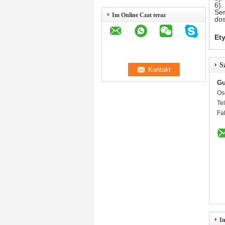
6).
Ser
Im Online Czat teraz
dos
Ety
S
Gu
Os
Te
Fa
I