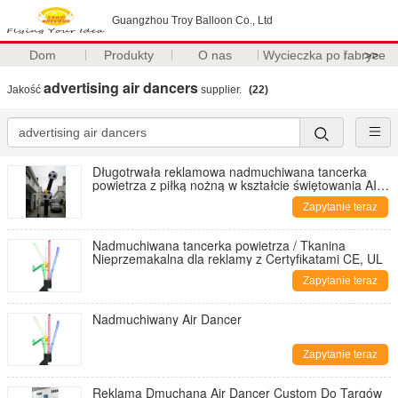
Guangzhou Troy Balloon Co., Ltd
Dom
Produkty
O nas
Wycieczka po fabryce
>>
advertising air dancers
Jakość
supplier.
(22)
Długotrwała reklamowa nadmuchiwana tancerka
powietrza z piłką nożną w kształcie świętowania AIR-
2
Zapytanie teraz
Nadmuchiwana tancerka powietrza / Tkanina
Nieprzemakalna dla reklamy z Certyfikatami CE, UL
Zapytanie teraz
Nadmuchiwany Air Dancer
Zapytanie teraz
Reklama Dmuchana Air Dancer Custom Do Targów